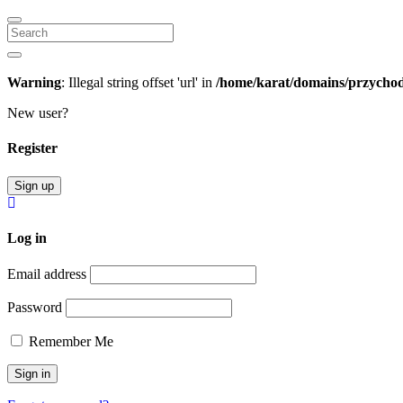
Search
Warning
: Illegal string offset 'url' in
/home/karat/domains/przychodn
New user?
Register
Sign up
Log in
Email address
Password
Remember Me