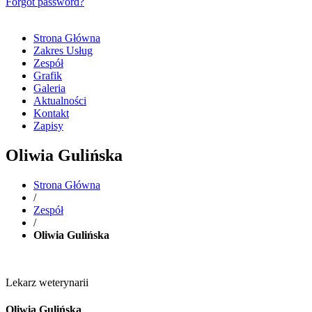
Forgot password?
Strona Główna
Zakres Usług
Zespół
Grafik
Galeria
Aktualności
Kontakt
Zapisy
Oliwia Gulińska
Strona Główna
/
Zespół
/
Oliwia Gulińska
Lekarz weterynarii
Oliwia Gulińska